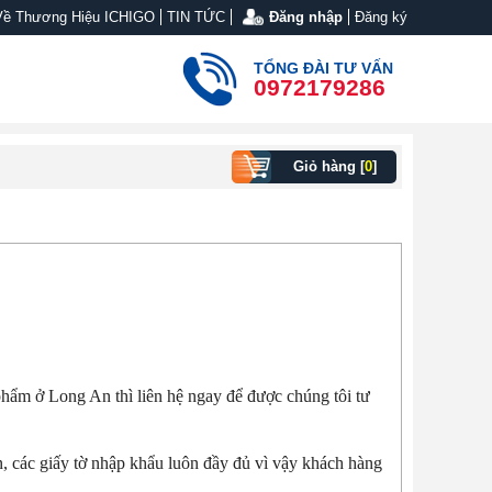
Về Thương Hiệu ICHIGO
TIN TỨC
Đăng nhập
Đăng ký
TỔNG ĐÀI TƯ VẤN
0972179286
Giỏ hàng [
0
]
hẩm ở Long An thì liên hệ ngay để được chúng tôi tư
 các giấy tờ nhập khẩu luôn đầy đủ vì vậy khách hàng