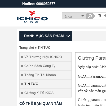
Hotline: 0906050377
DANH MỤC SẢN PHẨM
Trang chủ
»
TIN TỨC
Về Thương Hiệu ICHIGO
Giường Param
Chính Sách Công Ty
Ngày cập nhật:
24/0
Thông Tin Tài Khoản
Giường Paramount 
TIN TỨC
Giường paramount 
vấn về các mẫu giư
Giường Y Tế IKIGAI
Giường paramount 
CÓ THỂ BẠN QUAN TÂM
hoàn toàn yên tâm