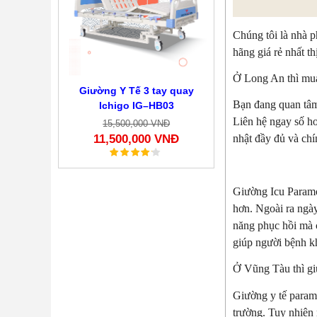
Chúng tôi là nhà 
hãng giá rẻ nhất th
Ở Long An thì mua
Giường Y Tế 3 tay quay
Bạn đang quan tâm
Ichigo IG–HB03
Liên hệ ngay số ho
15,500,000 VNĐ
11,500,000 VNĐ
nhật đầy đủ và ch
Giường Icu Paramo
hơn. Ngoài ra ngày
năng phục hồi mà 
giúp người bệnh kh
Ở Vũng Tàu thì gi
Giường y tế param
trường. Tuy nhiên 