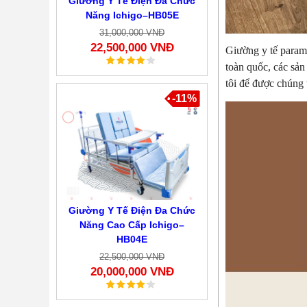
Giường Y Tế Điện Đa Chức
Năng Ichigo–HB05E
31,000,000 VNĐ
22,500,000 VNĐ
Giường y tế paramo
toàn quốc, các sả
tôi để được chúng
-11%
Giường Y Tế Điện Đa Chức
Năng Cao Cấp Ichigo–
HB04E
22,500,000 VNĐ
20,000,000 VNĐ