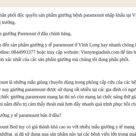
phân phối độc quyền sản phẩm giường bệnh paramount nhập khẩu tại V
ị trường.
 giường Parmount ở đâu chính hãng.
 đến sản phẩm giường y tế paramount ở Vĩnh Long hay nhanh chóng liê
tline: 0844993377 hoặc truy cập website: Vienytegiadinh.com để tìm h
ính xác nhất của các sản phẩm giường mà chúng tôi đang phân phối.
unt là những mẫu giùng chuyên dùng trong phòng cấp cứu của các bệ
 nay giường paramount được sử dụng rất nhiều tại các gia đình có ngư
chiếc giường paramount mang lại thì nó còn mang lại chức năng thữ gi
i nằm điều trị cảm thấy thoãi mái hơn đẩy nhanh quá trình phục hồi c
ường y tế paramount bán ở đâu?
ount Bed tuy có giá thành khá cao so với nhiều mẫu giường y tế mang 
những ai đã sử dụng qua sản phẩm này tại các bệnh viện lớn trong quá tr