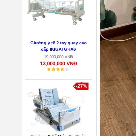
Giường y tế 2 tay quay cao
cấp IKIGAI GHA6
19,900,000 VNĐ
13,000,000 VNĐ
-27%