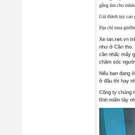
gắng tìm cho mình
Giá thành tuy cao
Địa chỉ mua giường
Xe lan.net.vn t
như ở Cần tho. 
cần nhấc mấy gọ
chăm sóc người
Nếu bạn đang 
ở đâu thì hay n
Công ty chúng t
tĩnh miền tây n